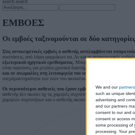
search
search
ΕΜΒΟΕΣ
Οι εμβοές ταξινομούνται σε
δύο κατηγορίες
Στις αντικειμενικές εμβοές ο ασθενής αντιλαμβάνεται υπαρκτού
συσπάσεις, από λήψη φαρμάκων κα. Αν και οι αντικειμενικές εμβοές ε
εξωτερικού ηχητικού ερεθίσματος
. Μπορεί να εμφανιστούν αιφνι
είναι παρούσες για μεγάλα χρονικά διαστήματα (πχ για μερικούς μήν
και σε ανωμαλίες στη λειτουργεία του νευρικού συστήματος
: ακ
υπερδραστηριότητα των ινών του ακουστικού νεύρουκα.
We and our
partners
Οι περισσότεροι ασθενείς που έχουν εμβοές/βουητά έχουν επίση
such as unique ident
ασθενής δεν ακούει πχ τις χαμηλές συχνότητες, τότε ο εγκέφαλος α
χαμηλών συχνοτήτων και ο ασθενής ακούει όλους τους ήχους του περ
advertising and con
and our partners may
consent to our and o
consent or access m
some processing of y
processing. Your pre