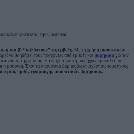
κοή και β) ‘’καλύπτουν’’ τις εμβοές.
Με τη χρήση
ακουστικών
ρεί να βοηθήσει τους πάσχοντες από εμβοές και
βαρηκοΐα
για τον
ατανόηση της ομιλίας. Η ενίσχυση αυτή των ήχων προκαλεί μια
αι η μουσική. Έτσι τα ακουστικά βαρηκοΐας ενισχύοντας τους ήχους
μέσω μιας ορθής εφαρμογής ακουστικών βαρηκοΐας.